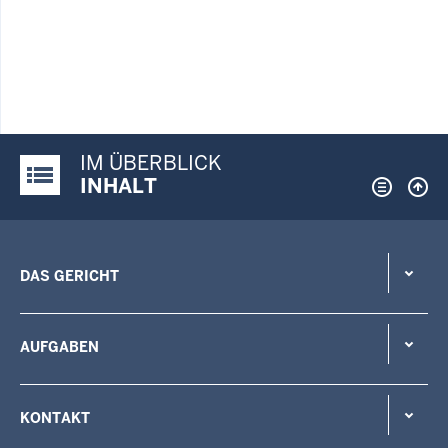
IM ÜBERBLICK
Justiz-Portal im Überblick:
INHALT
DAS GERICHT
AUFGABEN
KONTAKT