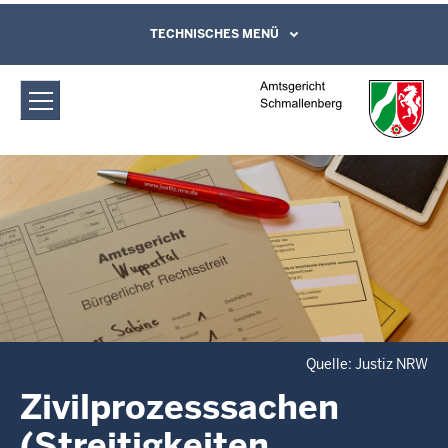
Direkt zum Inhalt
Amtsgericht Schmallenberg:
TECHNISCHES MENÜ
Leichte Sprache, Gebärdensprachenvideo
und Kontaktformular
Zivilprozesssachen (Streitigkeiten
zwischen Bürgern)
Quelle: Justiz NRW
Zivilprozesssachen
(Streitigkeiten