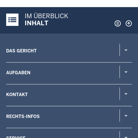
IM ÜBERBLICK
Justiz-Portal im Überblick:
INHALT
DAS GERICHT
AUFGABEN
KONTAKT
RECHTS-INFOS