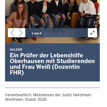
1 von 4
G
GALERIE
Ein Prüfer der Lebenshilfe
Oberhausen mit Studierenden
und Frau Weiß (Dozentin
FHR)
Verantwortlich: Ministerium der Justiz Nordrhein-
Westfalen, Stand: 2026