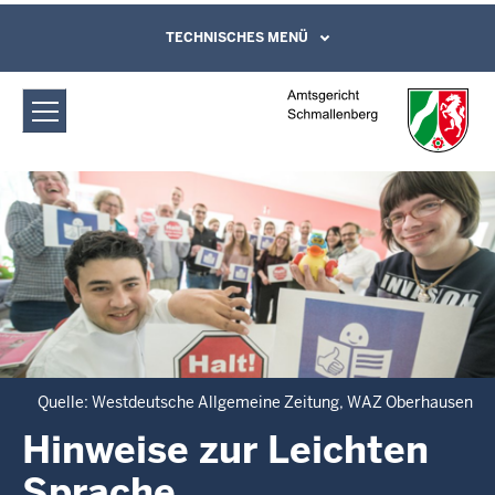
Direkt zum Inhalt
Amtsgericht Schmallenberg: Hinweise
TECHNISCHES MENÜ
Leichte Sprache, Gebärdensprachenvideo
und Kontaktformular
zur Leichten Sprache
Quelle: Westdeutsche Allgemeine Zeitung, WAZ Oberhausen
Hinweise zur Leichten
Sprache